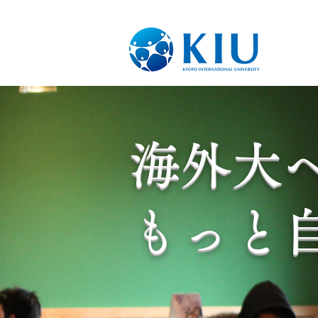
海外大
​もっと